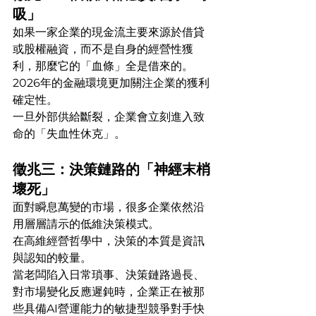
吸」
如果一家企業的現金流主要來源於借貸
或股權融資，而不是自身的經營性獲
利，那麼它的「血條」全是借來的。
2026年的金融環境更加關注企業的獲利
確定性。
一旦外部供給斷裂，企業會立刻進入致
命的「失血性休克」。
徵兆三：決策鏈路的「神經末梢
壞死」
面對瞬息萬變的市場，很多企業依然沿
用層層請示的低維決策模式。
在高維經營哲學中，決策的本質是資訊
與認知的較量。
當老闆陷入日常瑣事、決策鏈路過長、
對市場變化反應遲鈍時，企業正在被那
些具備AI營運能力的敏捷型競爭對手快