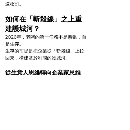
速收割。
如何在「斬殺線」之上重
建護城河？
2026年，老闆的第一任務不是擴張，而
是生存。
生存的前提是把企業從「斬殺線」上拉
回來，構建基於利潤的護城河。
從生意人思維轉向企業家思維
生意人看的是今天賺了多少差價，而企
業家看的是未來五年企業如何生存。
這意味著你要主動砍掉那些資源消耗型
的D類客戶，哪怕他們能貢獻營收，只
要沒有利潤和回款，就必須果斷清理。
建立管理駕駛艙