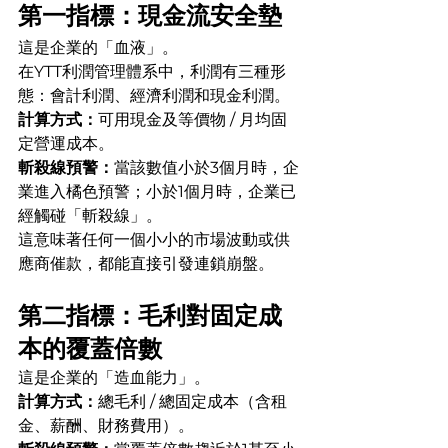
第一指標：現金流安全墊
這是企業的「血液」。
在YTT利潤管理體系中，利潤有三種形
態：會計利潤、經濟利潤和現金利潤。
計算方式：
可用現金及等價物 / 月均固
定營運成本。
斬殺線預警：
當該數值小於3個月時，企
業進入橘色預警；小於1個月時，企業已
經觸碰「斬殺線」。
這意味著任何一個小小的市場波動或供
應商催款，都能直接引發連鎖崩盤。
第二指標：毛利對固定成
本的覆蓋倍數
這是企業的「造血能力」。
計算方式：
總毛利 / 總固定成本（含租
金、薪酬、財務費用）。