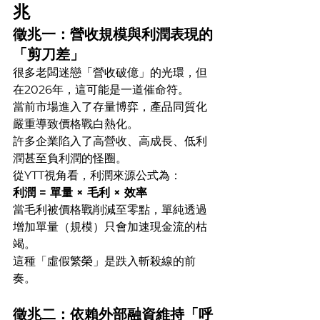
兆
徵兆一：營收規模與利潤表現的
「剪刀差」
很多老闆迷戀「營收破億」的光環，但
在2026年，這可能是一道催命符。
當前市場進入了存量博弈，產品同質化
嚴重導致價格戰白熱化。
許多企業陷入了高營收、高成長、低利
潤甚至負利潤的怪圈。
從YTT視角看，利潤來源公式為：
利潤 = 單量 × 毛利 × 效率
當毛利被價格戰削減至零點，單純透過
增加單量（規模）只會加速現金流的枯
竭。
這種「虛假繁榮」是跌入斬殺線的前
奏。
徵兆二：依賴外部融資維持「呼