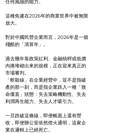
任何風險的能力。
這種焦慮在2026年的商業世界中被無限
放大。
對於中國民營企業而言，2026年是一個
殘酷的「清算年」。
過去幾年靠政策紅利、金融槓桿或低價
內捲堆砌出來的規模，正在迎來真正的
市場審判。
「斬殺線」在企業經營中，並不是指破
產的那一刻，而是指企業跌入一種「致
命僵直」狀態：失去策略機動性、失去
利潤再生能力、失去人才吸引力。
一旦跌破這條線，即便帳面上還有營
收，即便辦公室依然燈火通明，這家企
業在邏輯上已經死亡。