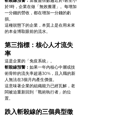
斬殺線預警：
當覆蓋倍數趨近於1甚至小
於1時，企業在做「無效搬運」。每增加
一分錢的營收，都在增加一分錢的虧
損。
這種狀態下的企業，本質上是在用未來
的本金博取眼前的流水。
第三指標：核心人才流失
率
這是企業的「免疫系統」。
斬殺線預警：
如果一年內核心中層或技
術骨幹的流失率超過30%，且入職的新
人無法在3個月內產生價值。
這意味著企業的組織能力已經瓦解，老
闆被迫重新回到「戰術執行者」的位
置。
跌入斬殺線的三個典型徵